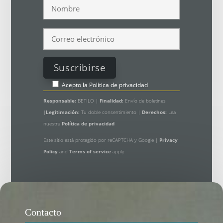
Acepto la
Política de privacidad
Responsable:
BETILO |
Finalidad:
Envío de boletines
|
Legitimación:
Tu doble consentimiento |
Derechos:
Lea
nuestra
Política de privacidad
Este sitio está protegido por reCAPTCHA y Google |
Privacy
Policy
and
Terms of service
apply
Contacto