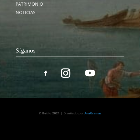
PATRIMONIO
NOTICIAS
Síganos
© Betilo 2021
| Diseñado por
AnaGramas