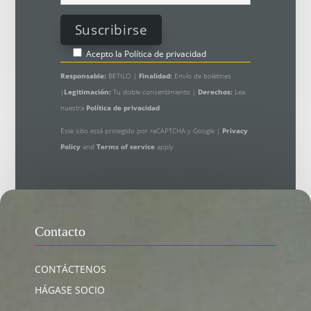
Acepto la
Política de privacidad
Responsable:
BETILO |
Finalidad:
Envío de boletines
|
Legitimación:
Tu doble consentimiento |
Derechos:
Lea
nuestra
Política de privacidad
Este sitio está protegido por reCAPTCHA y Google |
Privacy
Policy
and
Terms of service
apply
Contacto
CONTÁCTENOS
HÁGASE SOCIO