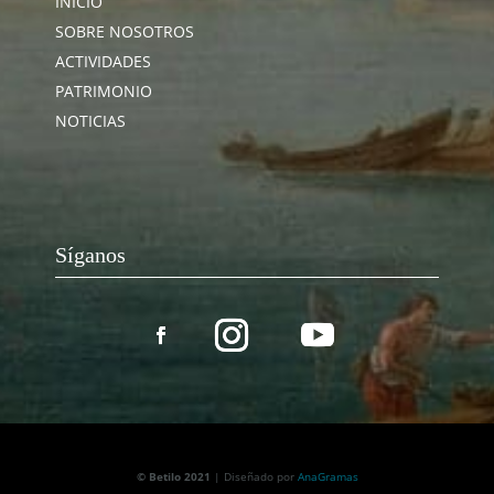
INICIO
SOBRE NOSOTROS
ACTIVIDADES
PATRIMONIO
NOTICIAS
Síganos
© Betilo 2021
| Diseñado por
AnaGramas