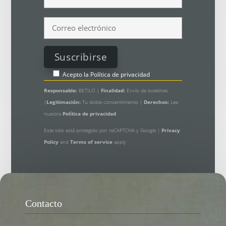
Acepto la
Política de privacidad
Responsable:
BETILO |
Finalidad:
Envío de boletines
|
Legitimación:
Tu doble consentimiento |
Derechos:
Lea
nuestra
Política de privacidad
Este sitio está protegido por reCAPTCHA y Google |
Privacy
Policy
and
Terms of service
apply
Contacto