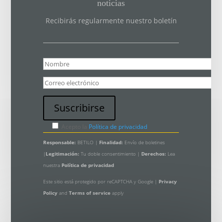
noticias
Recibirás regularmente nuestro boletín
Acepto la
Política de privacidad
Responsable:
BETILO |
Finalidad:
Envío de boletines
|
Legitimación:
Tu doble consentimiento |
Derechos:
Lea
nuestra
Política de privacidad
Este sitio está protegido por reCAPTCHA y Google |
Privacy
Policy
and
Terms of service
apply