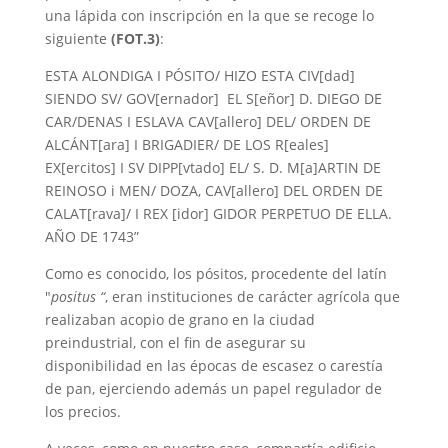
una lápida con inscripción en la que se recoge lo
siguiente
(FOT.3)
:
ESTA ALONDIGA I PÓSITO/ HIZO ESTA CIV[dad]
SIENDO SV/ GOV[ernador] EL S[eñor] D. DIEGO DE
CAR/DENAS I ESLAVA CAV[allero] DEL/ ORDEN DE
ALCÁNT[ara] I BRIGADIER/ DE LOS R[eales]
EX[ercitos] I SV DIPP[vtado] EL/ S. D. M[a]ARTIN DE
REINOSO i MEN/ DOZA, CAV[allero] DEL ORDEN DE
CALAT[rava]/ I REX [idor] GIDOR PERPETUO DE ELLA.
AÑO DE 1743”
Como es conocido, los pósitos, procedente del latín
"
positus “
, eran instituciones de carácter agrícola que
realizaban acopio de grano en la ciudad
preindustrial, con el fin de asegurar su
disponibilidad en las épocas de escasez o carestía
de pan, ejerciendo además un papel regulador de
los precios.