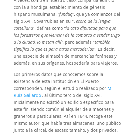
A veces, como en nuestro caso, compartía edificio
con la alhóndiga, establecimiento de génesis
hispano musulmana, “
funduq”
, que ya comienzos del
siglo XVII, Covarrubias en su "
Tesoro de la lengva
castellana
”, definía como
“la casa diputada para que
los forasteros que viene[n] de la comarca a vender trigo
a la ciudad, lo metan allí",
pero además "
también
significa la que es para otras mercaderías
”. Es decir,
una especie de almacén de mercancías foráneas y
además, en sus orígenes, hospedería para viajeros.
Los primeros datos que conocemos sobre la
existencia de esta institución en El Puerto
corresponden, según el estudio realizado por
M.
Ruiz Gallardo
, al último tercio del siglo XVI.
Inicialmente no existió un edificio específico para
este fin, siendo común el alquiler de almacenes y
graneros a particulares. Así en 1644, recoge este
mismo autor, que había tres almacenes, uno público
junto a la cárcel, de escaso tamaño, y dos privados.