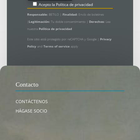
Acepto la
Política de privacidad
Responsable:
BETILO |
Finalidad:
Envío de boletines
|
Legitimación:
Tu doble consentimiento |
Derechos:
Lea
nuestra
Política de privacidad
Este sitio está protegido por reCAPTCHA y Google |
Privacy
Policy
and
Terms of service
apply
Contacto
CONTÁCTENOS
HÁGASE SOCIO