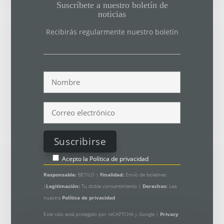
Suscríbete a nuestro boletín de
noticias
Recibirás regularmente nuestro boletín
Acepto la
Política de privacidad
Responsable:
BETILO |
Finalidad:
Envío de boletines
|
Legitimación:
Tu doble consentimiento |
Derechos:
Lea
nuestra
Política de privacidad
Este sitio está protegido por reCAPTCHA y Google |
Privacy