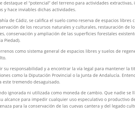
destaque el “potencial” del terreno para actividades extractivas, i
s y hace inviables dichas actividades.
ahía de Cádiz, se califica el suelo como reserva de espacios libres 
servación de los recursos naturales y culturales, restauración de l
s, conservación y ampliación de las superficies forestales existent
la Piedad).
terrenos como sistema general de espacios libres y suelos de regener
lto.
 su responsabilidad y a encontrar la vía legal para mantener la titu
iones como la Diputación Provincial o la Junta de Andalucía. Ent
 a este tremendo desaguisado.
endo ignorada ni utilizada como moneda de cambio. Que nadie se l
 su alcance para impedir cualquier uso especulativo o productivo de
aza para la conservación de las cuevas cantera y del legado cultur