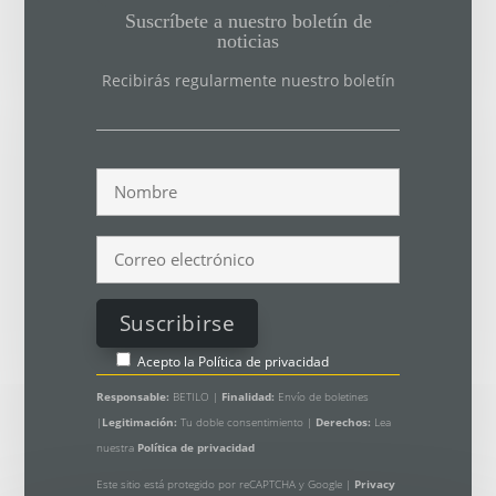
Suscríbete a nuestro boletín de
noticias
Recibirás regularmente nuestro boletín
Acepto la
Política de privacidad
Responsable:
BETILO |
Finalidad:
Envío de boletines
|
Legitimación:
Tu doble consentimiento |
Derechos:
Lea
nuestra
Política de privacidad
Este sitio está protegido por reCAPTCHA y Google |
Privacy