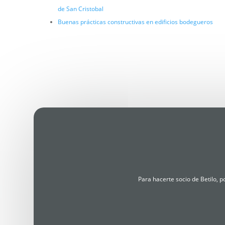
de San Cristobal
Buenas prácticas constructivas en edificios bodegueros
Para hacerte socio de Betilo, 