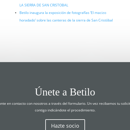
LA SIERRA DE SAN CRISTOBAL
Betilo inaugura la exposición de fotografías ‘El macizo
horadado’ sobre las canteras de la sierra de San Cristóbal
Únete a Betilo
ponte en contacto con nosotros a través del formulario. Un vez recibamos tu soli
contigo indicándote el procedimiento.
Hazte socio