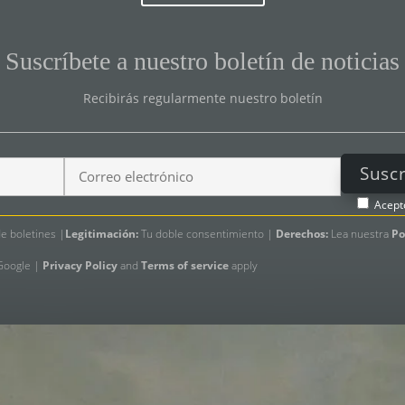
Suscríbete a nuestro boletín de noticias
Recibirás regularmente nuestro boletín
Acept
e boletines |
Legitimación:
Tu doble consentimiento |
Derechos:
Lea nuestra
Po
 Google |
Privacy Policy
and
Terms of service
apply