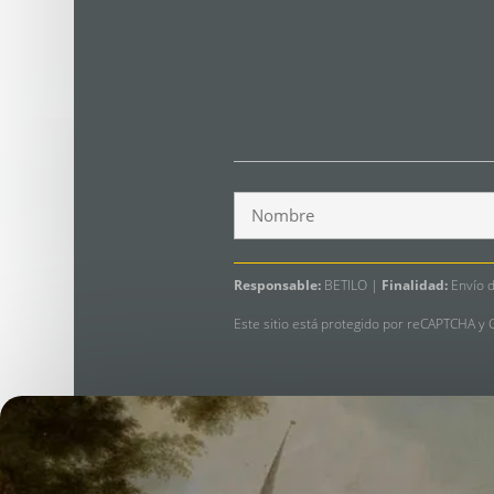
Responsable:
BETILO |
Finalidad:
Envío d
Este sitio está protegido por reCAPTCHA y