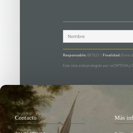
Responsable:
BETILO |
Finalidad:
Envío d
Este sitio está protegido por reCAPTCHA y
Contacto
Más in