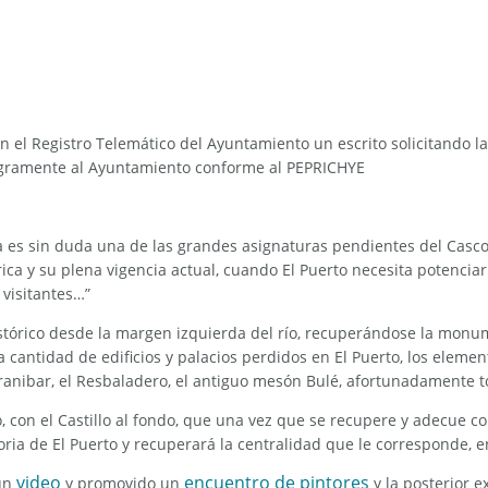
n el Registro Telemático del Ayuntamiento un escrito solicitando 
tegramente al Ayuntamiento conforme al PEPRICHYE
ría es sin duda una de las grandes asignaturas pendientes del Casc
rica y su plena vigencia actual, cuando El Puerto necesita potenciar
 visitantes…”
stórico desde la margen izquierda del río, recuperándose la monum
a cantidad de edificios y palacios perdidos en El Puerto, los elemen
cio Aranibar, el Resbaladero, el antiguo mesón Bulé, afortunadamente 
o, con el Castillo al fondo, que una vez que se recupere y adecue 
ia de El Puerto y recuperará la centralidad que le corresponde, entr
video
encuentro de pintores
un
y promovido un
y la posterior 