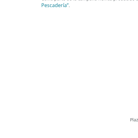
Pescadería”
.
Pla