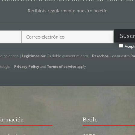
Recibirás regularmente nuestro boletín
Acept
e boletines |
Legitimación:
Tu doble consentimiento |
Derechos:
Lea nuestra
Po
 Google |
Privacy Policy
and
Terms of service
apply
formación
Betilo