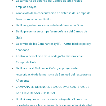
La campaña de defensa del Campo de Guía recibe
amplios apoyos
Gran éxito de la concentración en defensa del Campo de
Guía promovida por Betilo
Betilo organiza una visita guiada al Campo de Guía
Betilo presenta su campaña en defensa del Campo de
Guía
La ermita de los Caminantes (y III). – Actualidad: expolio y
abandono
Contra la demolición de la bodega ‘La Pastora’ en el
Campo de Guía
Betilo visita el Molino del Caño y el proyecto de
revalorización de la marisma de San José del restaurante
APoniente
CAMPAÑA EN DEFENSA DE LAS CUEVAS-CANTERAS DE
LA SIERRA DE SAN CRISTOBAL
Betilo inaugura la exposición de fotografías ‘El macizo
horadado’ sobre las canteras de la sierra de San Cristóbal