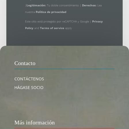
|
Legitimación:
Tu doble consentimiento |
Derechos:
Lea
nuestra
Política de privacidad
Este sitio está protegido por reCAPTCHA y Google |
Privacy
Policy
and
Terms of service
apply
Contacto
CONTÁCTENOS
HÁGASE SOCIO
Más información