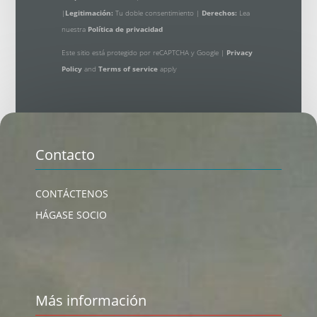
|
Legitimación:
Tu doble consentimiento |
Derechos:
Lea
nuestra
Política de privacidad
Este sitio está protegido por reCAPTCHA y Google |
Privacy
Policy
and
Terms of service
apply
Contacto
CONTÁCTENOS
HÁGASE SOCIO
Más información