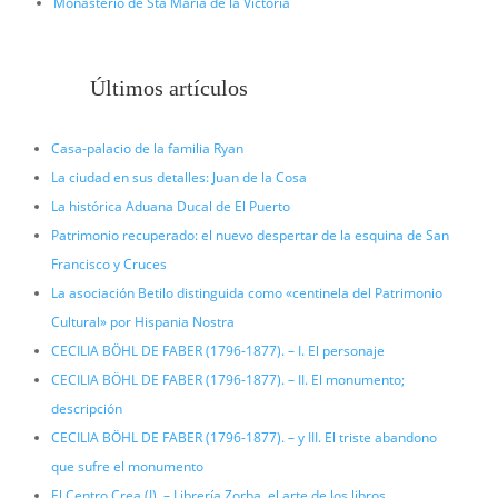
Monasterio de Sta María de la Victoria
Últimos artículos
Casa-palacio de la familia Ryan
La ciudad en sus detalles: Juan de la Cosa
La histórica Aduana Ducal de El Puerto
Patrimonio recuperado: el nuevo despertar de la esquina de San
Francisco y Cruces
La asociación Betilo distinguida como «centinela del Patrimonio
Cultural» por Hispania Nostra
CECILIA BÖHL DE FABER (1796-1877). – I. El personaje
CECILIA BÖHL DE FABER (1796-1877). – II. El monumento;
descripción
CECILIA BÖHL DE FABER (1796-1877). – y III. El triste abandono
que sufre el monumento
El Centro Crea (I). – Librería Zorba, el arte de los libros