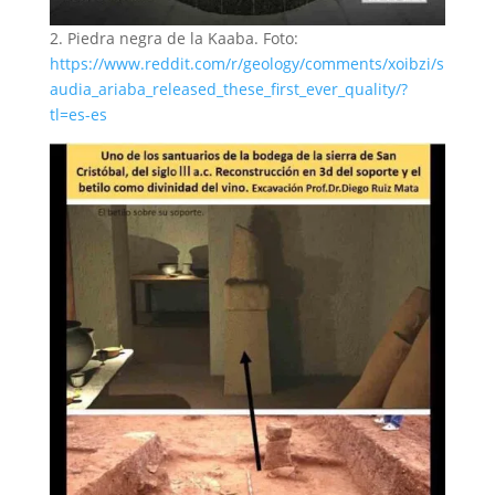
2. Piedra negra de la Kaaba. Foto:
https://www.reddit.com/r/geology/comments/xoibzi/s
audia_ariaba_released_these_first_ever_quality/?
tl=es-es