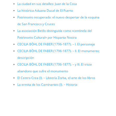
La ciudad en sus detalles: Juan de la Cosa
La histórica Aduana Ducal de El Puerto
Patrimonio recuperado: el nuevo despertar de la esquina
de San Francisco y Cruces
La asociación Betilo distinguida como «centinela del
Patrimonio Cultural» por Hispania Nostra
CECILIA BÖHL DE FABER (1796-1877). – I. El personaje
CECILIA BÖHL DE FABER (1796-1877). – II. El monumento;
descripción
CECILIA BÖHL DE FABER (1796-1877). – y III. El triste
abandono que sufre el monumento
El Centro Crea (I). – Librería Zorba, el arte de los libros
La ermita de los Caminantes (I). – Historia