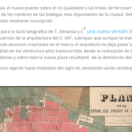
 el nuevo puente sobre el río Guadalete y las líneas de ferrocarri
 de los nombres de las bodegas mas importantes de la ciudad. Debi
didas mediante suscripción.
o
una nueva versión de
 para la Guía Geográfica de T. Almanza y C
Portuenses de la arquitectura del S. XIX”, subrayan que aunque se t
con anuncios insertados en el marco, el arquitecto no deja pasar 
do en los veinticinco años transcurridos desde la realización de P
aderías y sobre todo la nueva plaza resultante de la demolición de
uvo vigente hasta mediados del siglo XX, existiendo varias reinter