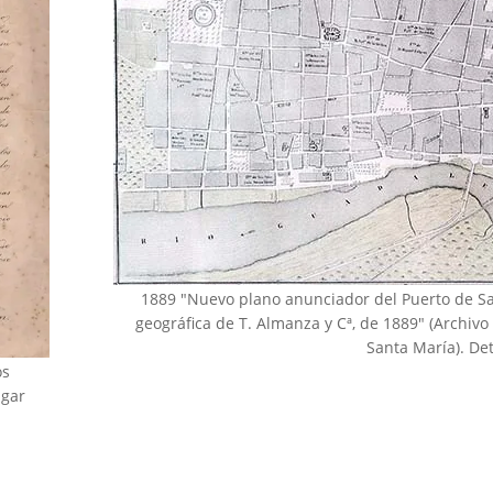
1889 "Nuevo plano anunciador del Puerto de Sa
geográfica de T. Almanza y Cª, de 1889" (Archivo
Santa María). Det
os
agar