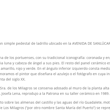
n simple pedestal de ladrillo ubicado en la AVENIDA DE SANLÚCAR,
na de los portuenses, con su tradicional iconografía: coronada y 
ia luna y cabeza de ángel a sus pies. El resto del panel cerámico 
marillo, rojo y verde. En el ángulo inferior izquierdo consta media
noramos el pintor que diseñara el azulejo o el fotógrafo en cuya i
ta del siglo XX.
Sra. de los Milagros se conserva adosado al muro de la planta alta
, Josefa Lena, reprodujo a la Patrona en su taller cerámico en 1989
rto sobre las almenas del castillo y las aguas del río Guadalete, mo
e Los Milagros (“por otro nombre Santa María del Puerto”) se repre