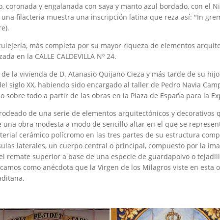
ico, coronada y engalanada con saya y manto azul bordado, con el N
una filacteria muestra una inscripción latina que reza así: "In grem
e).
azulejería, más completa por su mayor riqueza de elementos arquite
alzada en la CALLE CALDEVILLA Nº 24.
 de la vivienda de D. Atanasio Quijano Cieza y más tarde de su hijo
del siglo XX, habiendo sido encargado al taller de Pedro Navia Ca
o sobre todo a partir de las obras en la Plaza de España para la Ex
rodeado de una serie de elementos arquitectónicos y decorativos q
a de una obra modesta a modo de sencillo altar en el que se represe
erial cerámico polícromo en las tres partes de su estructura compo
ulas laterales, un cuerpo central o principal, compuesto por la 
 el remate superior a base de una especie de guardapolvo o tejadi
camos como anécdota que la Virgen de los Milagros viste en esta 
aditana.