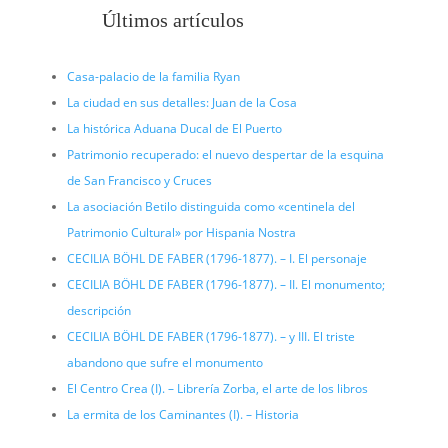
Últimos artículos
Casa-palacio de la familia Ryan
La ciudad en sus detalles: Juan de la Cosa
La histórica Aduana Ducal de El Puerto
Patrimonio recuperado: el nuevo despertar de la esquina
de San Francisco y Cruces
La asociación Betilo distinguida como «centinela del
Patrimonio Cultural» por Hispania Nostra
CECILIA BÖHL DE FABER (1796-1877). – I. El personaje
CECILIA BÖHL DE FABER (1796-1877). – II. El monumento;
descripción
CECILIA BÖHL DE FABER (1796-1877). – y III. El triste
abandono que sufre el monumento
El Centro Crea (I). – Librería Zorba, el arte de los libros
La ermita de los Caminantes (I). – Historia