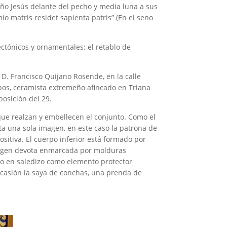
iño Jesús delante del pecho y media luna a sus
io matris residet sapienta patris” (En el seno
ctónicos y ornamentales: el retablo de
 D. Francisco Quijano Rosende, en la calle
mpos, ceramista extremeño afincado en Triana
posición del 29.
ue realzan y embellecen el conjunto. Como el
nta una sola imagen, en este caso la patrona de
sitiva. El cuerpo inferior está formado por
imagen devota enmarcada por molduras
llo en saledizo como elemento protector
ocasión la saya de conchas, una prenda de