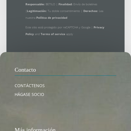
Responsable:
BETILO |
Finalidad:
Envío de boletines
|
Legitimación:
Tu doble consentimiento |
Derechos:
Lea
nuestra
Política de privacidad
Este sitio está protegido por reCAPTCHA y Google |
Privacy
Policy
and
Terms of service
apply
Contacto
CONTÁCTENOS
HÁGASE SOCIO
Más información