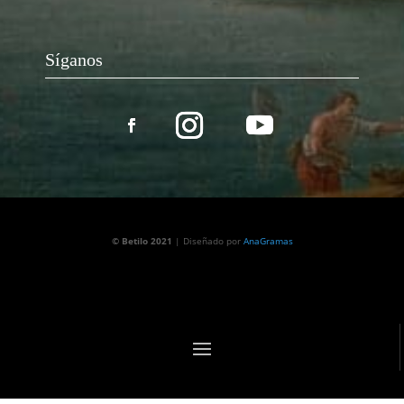
Síganos
© Betilo 2021
| Diseñado por
AnaGramas