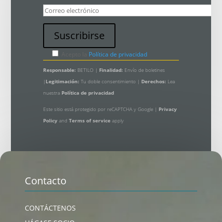
Acepto la
Política de privacidad
Responsable:
BETILO |
Finalidad:
Envío de boletines
|
Legitimación:
Tu doble consentimiento |
Derechos:
Lea
nuestra
Política de privacidad
Este sitio está protegido por reCAPTCHA y Google |
Privacy
Policy
and
Terms of service
apply
Contacto
CONTÁCTENOS