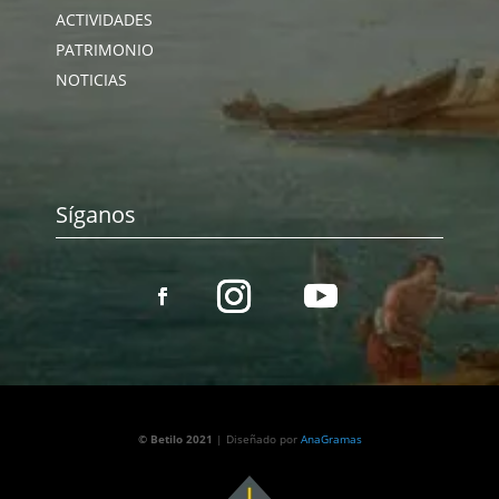
ACTIVIDADES
PATRIMONIO
NOTICIAS
Síganos
© Betilo 2021
| Diseñado por
AnaGramas