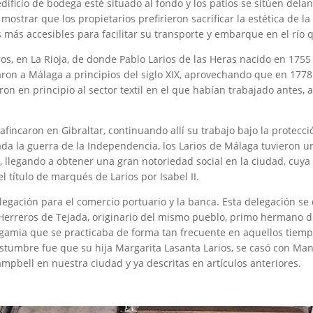
dificio de bodega esté situado al fondo y los patios se sitúen delant
 mostrar que los propietarios prefirieron sacrificar la estética de l
s más accesibles para facilitar su transporte y embarque en el río
os, en La Rioja, de donde Pablo Larios de las Heras nacido en 175
aron a Málaga a principios del siglo XIX, aprovechando que en 177
on en principio al sector textil en el que habían trabajado antes
e afincaron en Gibraltar, continuando allí su trabajo bajo la protec
a la guerra de la Independencia, los Larios de Málaga tuvieron un
s, llegando a obtener una gran notoriedad social en la ciudad, cuya 
 título de marqués de Larios por Isabel II.
egación para el comercio portuario y la banca. Esta delegación se 
 Herreros de Tejada, originario del mismo pueblo, primo hermano 
amia que se practicaba de forma tan frecuente en aquellos tiempos
ostumbre fue que su hija Margarita Lasanta Larios, se casó con Man
mpbell en nuestra ciudad y ya descritas en artículos anteriores.