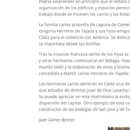
Podría sorprender en principio que el vistoso e
organización de los edificios y espacios parece
trabajo donde se mueven los carros y las bota
La familia Larios procedía de Laguna de Camer
Gregoria Herreros de Tejada y sus hijos emigr
Cádiz para el comercio con América. Se dedicar
se importaba desde las Antillas.
Tras la invasión francesa varios de los hijos s
y otros hermanos continuaron en Málaga. Pasad
mundo textil y la elaboración de vinos y licore
concedido a Martin Larios Herreros de Tejada el
Los hermanos Larios abrieron en Cádiz una del
que actuaba de director Juan de Dios Lasanta
Se puede apreciar en este matrimonio la endog
dispersión del capital. Otro ejemplo de esta c
constructor de las bodegas de San José y de Ca
Juan Gómez Benítez