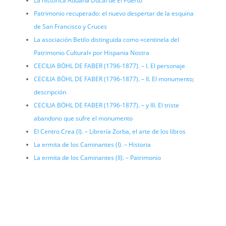
La histórica Aduana Ducal de El Puerto
Patrimonio recuperado: el nuevo despertar de la esquina
de San Francisco y Cruces
La asociación Betilo distinguida como «centinela del
Patrimonio Cultural» por Hispania Nostra
CECILIA BÖHL DE FABER (1796-1877). – I. El personaje
CECILIA BÖHL DE FABER (1796-1877). – II. El monumento;
descripción
CECILIA BÖHL DE FABER (1796-1877). – y III. El triste
abandono que sufre el monumento
El Centro Crea (I). – Librería Zorba, el arte de los libros
La ermita de los Caminantes (I). – Historia
La ermita de los Caminantes (II). – Patrimonio