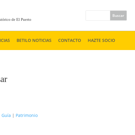
tórico de El Puerto
CIAS
BETILO NOTICIAS
CONTACTO
HAZTE SOCIO
ar
 Guía
|
Patrimonio