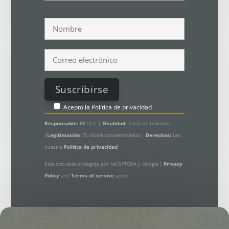
Acepto la
Política de privacidad
Responsable:
BETILO |
Finalidad:
Envío de boletines
|
Legitimación:
Tu doble consentimiento |
Derechos:
Lea
nuestra
Política de privacidad
Este sitio está protegido por reCAPTCHA y Google |
Privacy
Policy
and
Terms of service
apply