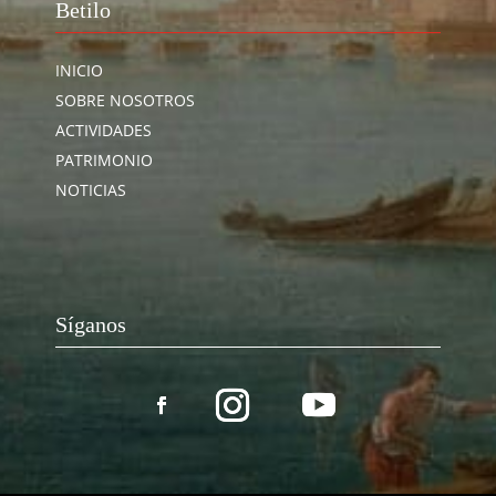
Betilo
INICIO
SOBRE NOSOTROS
ACTIVIDADES
PATRIMONIO
NOTICIAS
Síganos