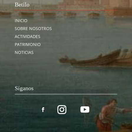
Betilo
INICIO
SOBRE NOSOTROS
ACTIVIDADES
PATRIMONIO
NOTICIAS
Síganos