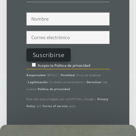
Acepto la
Política de privacidad
Responsable:
BETILO |
Finalidad:
Envío de boletines
|
Legitimación:
Tu doble consentimiento |
Derechos:
Lea
nuestra
Política de privacidad
Este sitio está protegido por reCAPTCHA y Google |
Privacy
Policy
and
Terms of service
apply