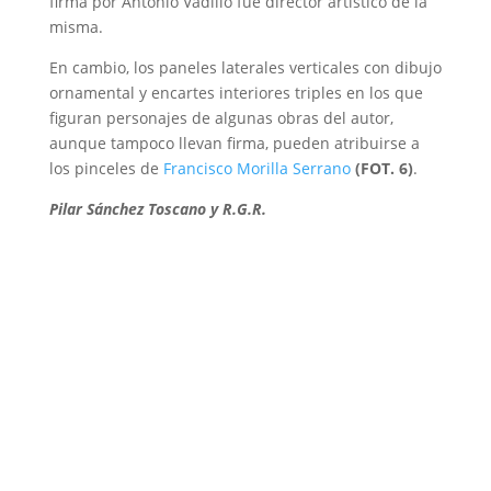
firma por Antonio Vadillo fue director artístico de la
misma.
En cambio, los paneles laterales verticales con dibujo
ornamental y encartes interiores triples en los que
figuran personajes de algunas obras del autor,
aunque tampoco llevan firma, pueden atribuirse a
los pinceles de
Francisco Morilla Serrano
(FOT. 6)
.
Pilar Sánchez Toscano y R.G.R.