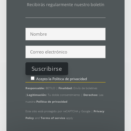
Recibirás regularmente nuestro boletín
Acepto la
Política de privacidad
Responsable:
BETILO |
Finalidad:
Envío de boletines
|
Legitimación:
Tu doble consentimiento |
Derechos:
Lea
nuestra
Política de privacidad
Este sitio está protegido por reCAPTCHA y Google |
Privacy
Policy
and
Terms of service
apply