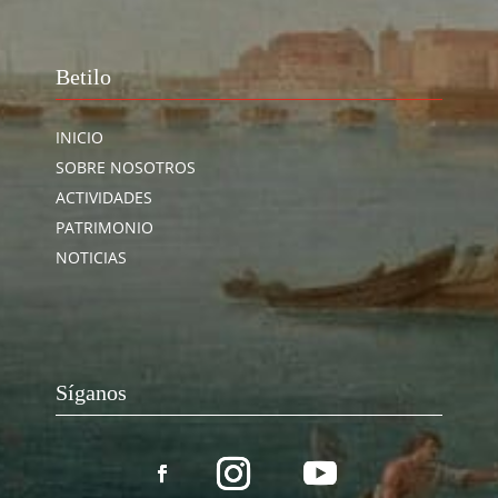
Betilo
INICIO
SOBRE NOSOTROS
ACTIVIDADES
PATRIMONIO
NOTICIAS
Síganos