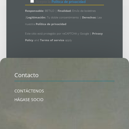
Acepto la
Política de privacidad
Responsable:
BETILO |
Finalidad:
Envío de boletines
|
Legitimación:
Tu doble consentimiento |
Derechos:
Lea
nuestra
Política de privacidad
Este sitio está protegido por reCAPTCHA y Google |
Privacy
Policy
and
Terms of service
apply
Contacto
CONTÁCTENOS
HÁGASE SOCIO