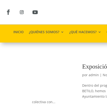
INICIO
¿QUIÉNES SOMOS?
¿QUÉ HACEMOS?
Exposició
por
admin
|
No
Dentro del prog
BETILO, hemos o
Ayuntamiento la
colectiva con...