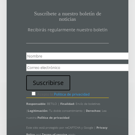
Suscríbete a nuestro boletín de
noticias
Recibirás regularmente nuestro boletín
Acepto la
Política de privacidad
Responsable:
BETILO |
Finalidad:
Envío de boletines
|
Legitimación:
Tu doble consentimiento |
Derechos:
Lea
nuestra
Política de privacidad
Este sitio está protegido por reCAPTCHA y Google |
Privacy
Policy
and
Terms of service
apply