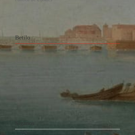
Betilo
Inicio
Sobre nosotros
Actividades
Patrimonio
Noticias
Síganos