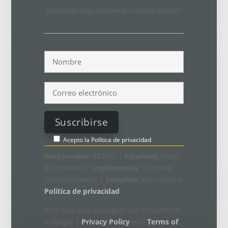
Recibirás regularmente nuestro boletín
Acepto la
Política de privacidad
Responsable:
BETILO |
Finalidad:
Envío
de boletines |
Legitimación:
Tu doble
consentimiento |
Derechos:
Lea nuestra
Política de privacidad
Este sitio está protegido por reCAPTCHA
y Google |
Privacy Policy
and
Terms of