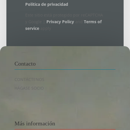
Política de privacidad
Este sitio está protegido por reCAPTCHA
y Google |
Privacy Policy
and
Terms of
service
apply
Contacto
CONTÁCTENOS
HÁGASE SOCIO
Más información