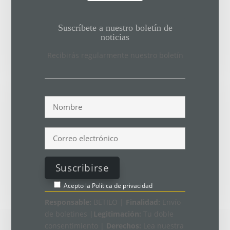
Suscríbete a nuestro boletín de
noticias
Recibirás regularmente nuestro boletín
Acepto la
Política de privacidad
Responsable:
BETILO |
Finalidad:
Envío
de boletines |
Legitimación:
Tu doble
consentimiento |
Derechos:
Lea nuestra