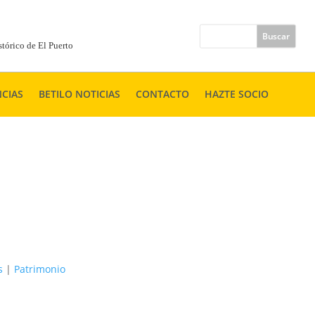
tórico de El Puerto
CIAS
BETILO NOTICIAS
CONTACTO
HAZTE SOCIO
s
|
Patrimonio