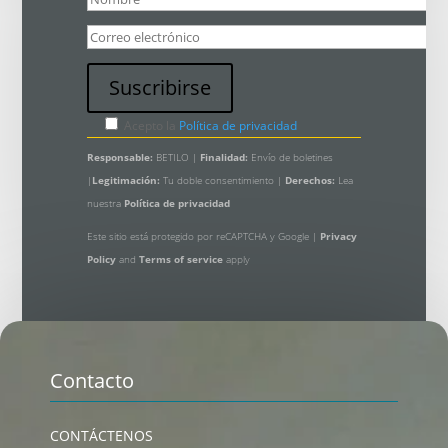
Acepto la
Política de privacidad
Responsable:
BETILO |
Finalidad:
Envío de boletines
|
Legitimación:
Tu doble consentimiento |
Derechos:
Lea
nuestra
Política de privacidad
Este sitio está protegido por reCAPTCHA y Google |
Privacy
Policy
and
Terms of service
apply
Contacto
CONTÁCTENOS