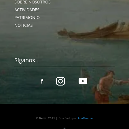
SOBRE NOSOTROS
ACTIVIDADES
PATRIMONIO
NOTICIAS
Síganos
© Betilo 2021
| Diseñado por
AnaGramas