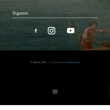
Síganos
© Betilo 2021
| Diseñado por
AnaGramas