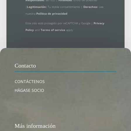
Responsable:
BETILO |
Finalidad:
Envío de boletines
|
Legitimación:
Tu doble consentimiento |
Derechos:
Lea
nuestra
Política de privacidad
Este sitio está protegido por reCAPTCHA y Google |
Privacy
Policy
and
Terms of service
apply
Contacto
CONTÁCTENOS
HÁGASE SOCIO
Más información