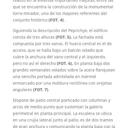
realizó en la vivienda importantes mejoras, entre las
que se encuentra la construcción de la monumental
torre-mirador, uno de los mayores referentes del
conjunto histórico
(FOT. 4)
.
Siguiendo la descripción del Peprichye, el edificio
consta de tres alturas
(FOT. 5).
La fachada está
compuesta por tres vanos. El hueco central es el de
acceso, que se halla bajo un balcón volado que
cubre la anchura del vano central y el izquierdo,
pero no así el derecho
(FOT. 6).
En planta baja dos
grandes ventanales volados sobre la acera flanquean
una sencilla portada adintelada en mármol
enmarcado por una moldura rectilínea con orejetas
angulares
(FOT. 7)
.
Dispone de patio central porticado con columnas y
arcos de medio punto que sustentan la galería
perimetral en planta principal. La escalera se ubica
en una crujía lateral junto al patio, es de dos tramos
de gran anchura y comunicando la planta baja con la