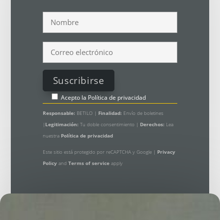
Acepto la
Política de privacidad
Responsable:
BETILO |
Finalidad:
Envío de boletines
|
Legitimación:
Tu doble consentimiento |
Derechos:
Lea
nuestra
Política de privacidad
Este sitio está protegido por reCAPTCHA y Google |
Privacy
Policy
and
Terms of service
apply