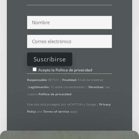
Acepto la
Política de privacidad
Responsable:
BETILO |
Finalidad:
Envío de boletines
|
Legitimación:
Tu doble consentimiento |
Derechos:
Lea
nuestra
Política de privacidad
Este sitio está protegido por reCAPTCHA y Google |
Privacy
Policy
and
Terms of service
apply