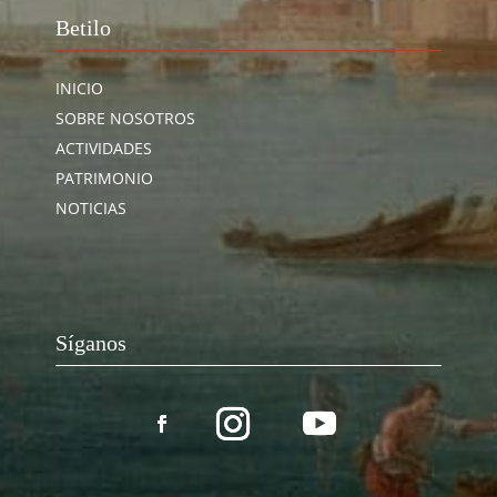
Betilo
INICIO
SOBRE NOSOTROS
ACTIVIDADES
PATRIMONIO
NOTICIAS
Síganos