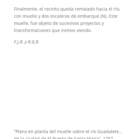
Finalmente, el recinto queda rematado hacia el río,
con muelle y dos escaleras de embarque (N). Este
muelle, fue objeto de sucesivos proyectos y
transformaciones que iremos viendo.
F.J.R. y R.G.R.
“Plano en planta del muelle sobre el río Guadalete…
de la ciudad de El Puerto de Santa María”. 1757.