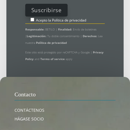
Acepto la
Política de privacidad
Responsable:
BETILO |
Finalidad:
Envío de boletines
|
Legitimación:
Tu doble consentimiento |
Derechos:
Lea
nuestra
Política de privacidad
Este sitio está protegido por reCAPTCHA y Google |
Privacy
Policy
and
Terms of service
apply
Contacto
CONTÁCTENOS
HÁGASE SOCIO