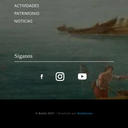
ACTIVIDADES
PATRIMONIO
NOTICIAS
Síganos
© Betilo 2021
| Diseñado por
AnaGramas