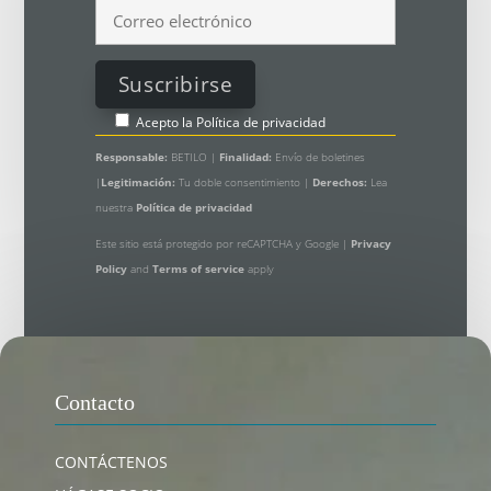
Acepto la
Política de privacidad
Responsable:
BETILO |
Finalidad:
Envío de boletines
|
Legitimación:
Tu doble consentimiento |
Derechos:
Lea
nuestra
Política de privacidad
Este sitio está protegido por reCAPTCHA y Google |
Privacy
Policy
and
Terms of service
apply
Contacto
CONTÁCTENOS