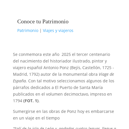
Conoce tu Patrimonio
Patrimonio
|
Viajes y viajeros
Se conmemora este año 2025 el tercer centenario
del nacimiento del historiador ilustrado, pintor y
viajero español Antonio Ponz (Bejís, Castellón, 1725 -
Madrid, 1792) autor de la monumental obra
Viage de
España.
Con tal motivo seleccionamos algunos de los
párrafos dedicados a El Puerto de Santa María
publicados en el volumen decimoctavo, impreso en
1794
(FOT. 1)
.
Sumergirse en las obras de Ponz hoy es embarcarse
en un viaje en el tiempo
“Salí de la isla de León y, andadas cuatro leguas, llegue a