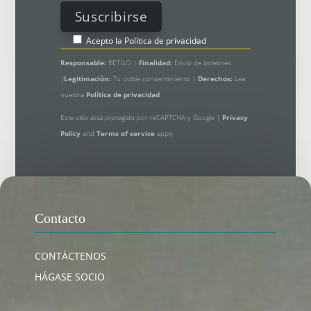
Acepto la
Política de privacidad
Responsable:
BETILO |
Finalidad:
Envío de boletines
|
Legitimación:
Tu doble consentimiento |
Derechos:
Lea
nuestra
Política de privacidad
Este sitio está protegido por reCAPTCHA y Google |
Privacy
Policy
and
Terms of service
apply
Contacto
CONTÁCTENOS
HÁGASE SOCIO