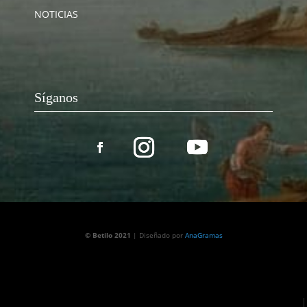
NOTICIAS
Síganos
© Betilo 2021
| Diseñado por
AnaGramas