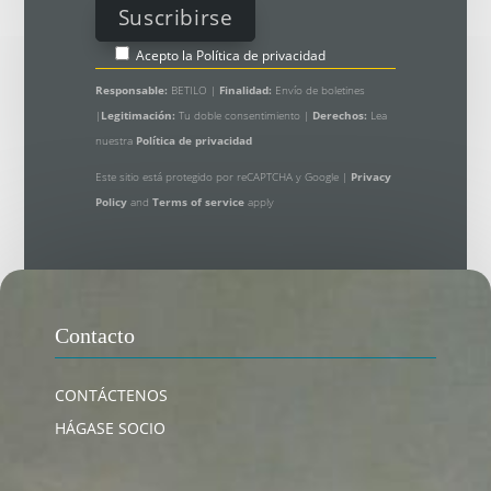
Acepto la
Política de privacidad
Responsable:
BETILO |
Finalidad:
Envío de boletines
|
Legitimación:
Tu doble consentimiento |
Derechos:
Lea
nuestra
Política de privacidad
Este sitio está protegido por reCAPTCHA y Google |
Privacy
Policy
and
Terms of service
apply
Contacto
CONTÁCTENOS
HÁGASE SOCIO