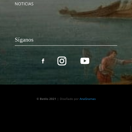
NOTICIAS
Síganos
© Betilo 2021
| Diseñado por
AnaGramas